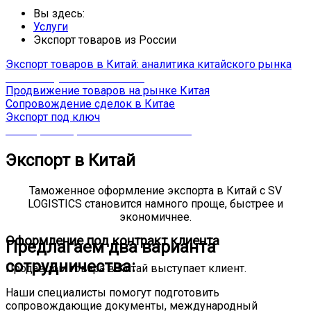
Вы здесь:
Услуги
Экспорт товаров из России
Экспорт товаров в Китай: аналитика китайского рынка
Базы покупателей в Китае
Продвижение товаров на рынке Китая
Сопровождение сделок в Китае
Экспорт под ключ
Экспорт товаров из России в Китай
Экспорт в Китай
Таможенное оформление экспорта в Китай с SV
LOGISTICS становится намного проще, быстрее и
экономичнее.
Оформление под контракт клиента
Предлагаем два варианта
сотрудничества:
Продавцом товара в Китай выступает клиент.
Наши специалисты помогут подготовить
сопровождающие документы, международный